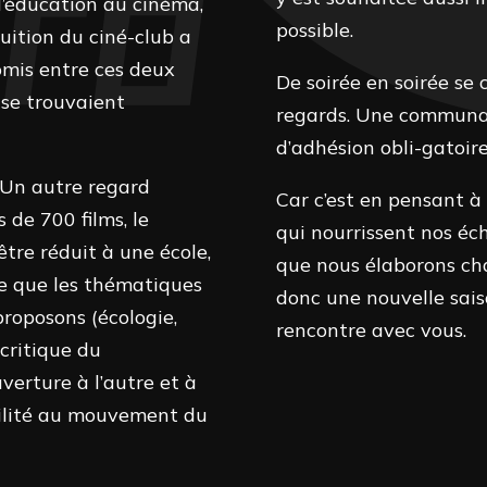
 l’éducation au cinéma,
possible.
tuition du ciné-club a
omis entre ces deux
De soirée en soirée s
 se trouvaient
regards. Une communau
d’adhésion obli-gatoire
 d’Un autre regard
Car c’est en pensant à 
s de 700 films, le
qui nourrissent nos éc
être réduit à une école,
que nous élaborons c
me que les thématiques
donc une nouvelle sais
proposons (écologie,
rencontre avec vous.
 critique du
verture à l’autre et à
ibilité au mouvement du